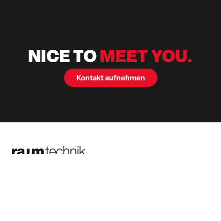
NICE TO
MEET YOU.
Kontakt aufnehmen
Unternehmen
Zertifizierungen
Raumtechnik
Messebau & Event
Leistungen
Mitgliedschafte
Services GmbH
Referenzen
Plieninger Straße 54
73760 Ostfildern
Aktuelles