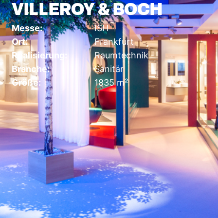
VILLEROY & BOCH
Messe:
ISH
Ort:
Frankfurt
Realisierung:
Raumtechnik
Branche:
Sanitär
Größe:
1835 m²