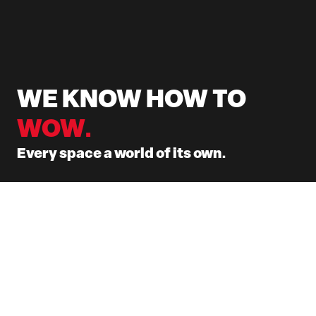
WE KNOW HOW TO
WOW.
Every space a world of its own.
Alle Referenzen