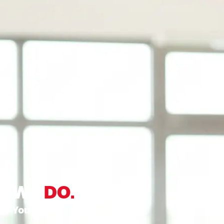
WE
DO.
You relax.