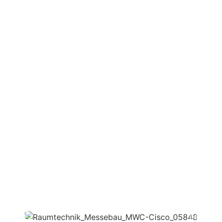
Ort:
Fira de Barcelona Gran Via
Konzept:
George P. Johnson
Realisierung:
Raumtechnik
Größe:
1.100 m²