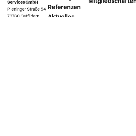
Mitgliedschafte
Services GmbH
Referenzen
Plieninger Straße 54
73760 Ostfildern
Aktuelles
(Scharnhausen)
Karriere
Deutschland
Kontakt
Telefon
+49 7158
9874 0
E-Mail
info@raumtechnik.com
Impressum
Datenschutzerklärung
Hinweiskanal
AGB
Cookie-Einstellung