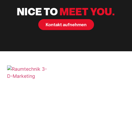
NICE TO
MEET YOU.
Kontakt aufnehmen
Unternehmen
Zertifizierungen
Raumtechnik
Messebau & Event
Leistungen
Mitgliedschafte
Services GmbH
Referenzen
Plieninger Straße 54
73760 Ostfildern
Aktuelles
(Scharnhausen)
Karriere
Deutschland
Kontakt