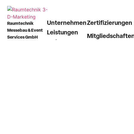
Unternehmen
Zertifizierungen
Raumtechnik
Messebau & Event
Leistungen
Mitgliedschafte
Services GmbH
Referenzen
Plieninger Straße 54
73760 Ostfildern
Aktuelles
(Scharnhausen)
Karriere
Deutschland
Kontakt
Telefon
+49 7158
9874 0
E-Mail
info@raumtechnik.com