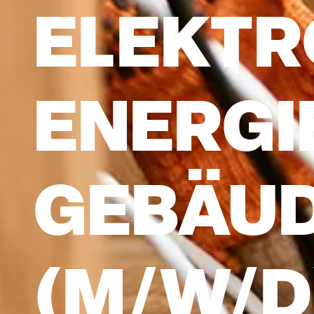
ELEKTR
ENERGI
GEBÄU
(M/W/D