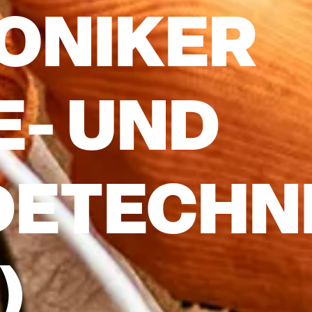
ONIKER
E- UND
DETECHN
)