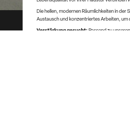
Lebensqualität vor ihrer Haustür verbinden
Die hellen, modernen Räumlichkeiten in der 
Austausch und konzentriertes Arbeiten, um d
Verstärkung gesucht:
Passend zu unseren 
(m/w/d)
, die unser Team in Empfingen verst
Weitere Infos:
Junior Projektleiter (m/w/d) Empfingen
Projektleiter
(m/w/d)
Empfingen