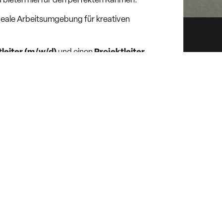
 bieten hierfür den perfekten Rahmen.
ideale Arbeitsumgebung für kreativen
tleiter (m/w/d)
und einen
Projektleiter