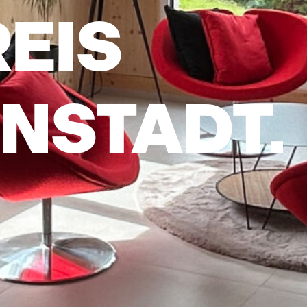
EIS
NSTADT.