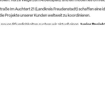
 wollen. Kurze Wege zum Arbeitsplatz und ein modernes Umfeld
Straße Im Auchtert 21 (Landkreis Freudenstadt) schaffen eine 
ie Projekte unserer Kunden weltweit zu koordinieren.
neuen Räumlichkeiten suchen wir aktuell einen
Junior Projek
ärken und mit uns internationale Projekte zum Erfolg führen.