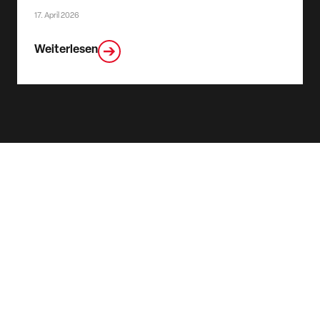
17. April 2026
Weiterlesen
NICE TO
MEET YOU.
Weltweit an Ihrer Seite – wir machen jeden Ort zu